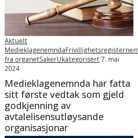
Aktuelt
Medieklagenemnda
Frivillighetsregisterne
fra organet
Saker
Ukategorisert
7. mai
2024
Medieklagenemnda har fatta
sitt første vedtak som gjeld
godkjenning av
avtalelisensutløysande
organisasjonar