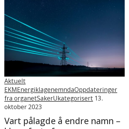
Aktuelt
EKM
Energiklagenemnda
Oppdateringer
fra organet
Saker
Ukategorisert
13.
oktober 2023
Vart pålagde å endre namn –