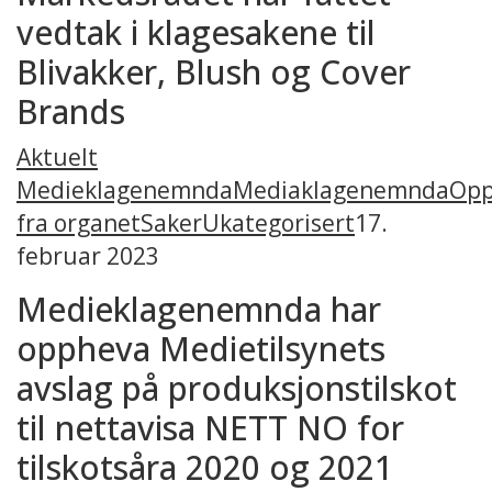
vedtak i klagesakene til
Blivakker, Blush og Cover
Brands
Aktuelt
Medieklagenemnda
Mediaklagenemnda
Opp
fra organet
Saker
Ukategorisert
17.
februar 2023
Medieklagenemnda har
oppheva Medietilsynets
avslag på produksjonstilskot
til nettavisa NETT NO for
tilskotsåra 2020 og 2021