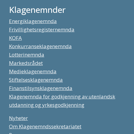
Klagenemnder
Energiklagenemnda
Frivillighetsregisternemnda
KOFA
Konkurranseklagenemnda
Lotterinemnda
Markedsrådet
Medieklagenemnda
Stiftelsesklagenemnda
Finanstilsynsklagenemnda
Klagenemnda for godkjenning av utenlandsk
utdanning og yrkesgodkjenning
Nyheter
Om Klagenemndssekretariatet