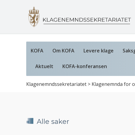
KOFA
Om KOFA
Levere klage
Saks
Aktuelt
KOFA-konferansen
Klagenemndssekretariatet
>
Klagenemnda for of
Alle saker