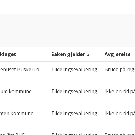
nklaget
Saken gjelder
Avgjørelse
kehuset Buskerud
Tildelingsevaluering
Brudd på reg
rum kommune
Tildelingsevaluering
Ikke brudd p
rgen kommune
Tildelingsevaluering
Ikke brudd p