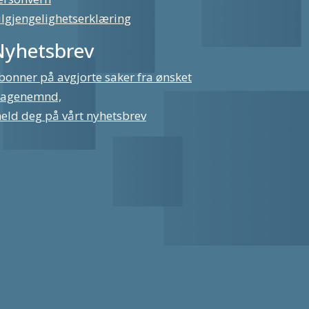
ilgjengelighetserklæring
Nyhetsbrev
bonner på avgjorte saker fra ønsket
lagenemnd,
eld deg på vårt nyhetsbrev