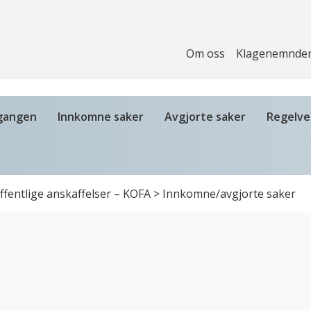
Om oss
Klagenemnde
gangen
Innkomne saker
Avgjorte saker
Regelve
fentlige anskaffelser – KOFA
>
Innkomne/avgjorte saker