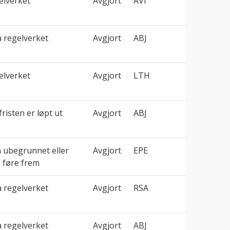
elverket
Avgjort
AVI
å regelverket
Avgjort
ABJ
elverket
Avgjort
LTH
fristen er løpt ut
Avgjort
ABJ
n ubegrunnet eller
Avgjort
EPE
e føre frem
å regelverket
Avgjort
RSA
å regelverket
Avgjort
ABJ