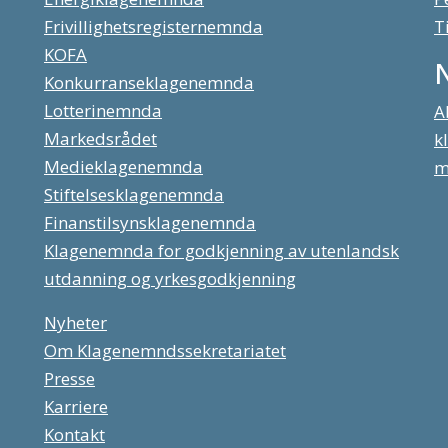
Frivillighetsregisternemnda
T
KOFA
Konkurranseklagenemnda
Lotterinemnda
A
Markedsrådet
k
Medieklagenemnda
m
Stiftelsesklagenemnda
Finanstilsynsklagenemnda
Klagenemnda for godkjenning av utenlandsk
utdanning og yrkesgodkjenning
Nyheter
Om Klagenemndssekretariatet
Presse
Karriere
Kontakt