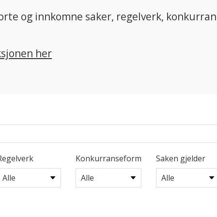
vgjorte og innkomne saker, regelverk, konkurra
ksjonen her
Regelverk
Konkurranseform
Saken gjelder