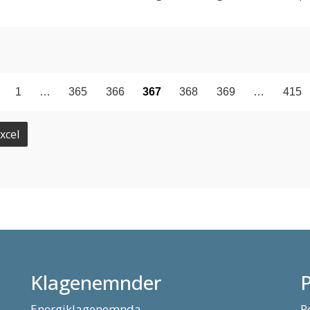
1
…
365
366
367
368
369
…
415
xcel
Klagenemnder
Energiklagenemnda
P