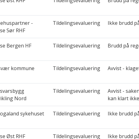
se Øst RHF
Tildelingsevaluering
Brudd på reg
ehuspartner -
Tildelingsevaluering
Ikke brudd p
se Sør RHF
lse Bergen HF
Tildelingsevaluering
Brudd på reg
svær kommune
Tildelingsevaluering
Avvist - klage
rsvarsbygg
Tildelingsevaluering
Avvist - sake
ikling Nord
kan klart ikk
logaland sykehuset
Tildelingsevaluering
Ikke brudd p
se Øst RHF
Tildelingsevaluering
Ikke brudd p