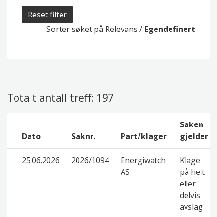
Reset filter
Sorter søket på
Relevans
/
Egendefinert
Totalt antall treff: 197
Saken
Dato
Saknr.
Part/klager
gjelder
25.06.2026
2026/1094
Energiwatch
Klage
AS
på helt
eller
delvis
avslag