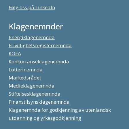
Følg oss på LinkedIn
Klagenemnder
Energiklagenemnda
Frivillighetsregisternemnda
KOFA
Konkurranseklagenemnda
Lotterinemnda
Markedsrådet
Medieklagenemnda
Stiftelsesklagenemnda
Finanstilsynsklagenemnda
Klagenemnda for godkjenning av utenlandsk
utdanning og yrkesgodkjenning