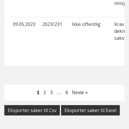
innsyn
09.05.2023
2023/231
Ikke offentlig
Krav 
deknin
saksk
1
2
3
…
8
Neste »
Eksporter saker til Csv
Eksporter saker til Excel