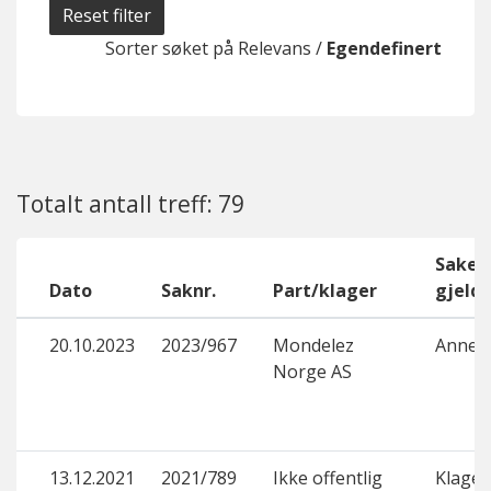
Reset filter
Sorter søket på
Relevans
/
Egendefinert
Totalt antall treff: 79
Saken
Dato
Saknr.
Part/klager
gjelde
20.10.2023
2023/967
Mondelez
Annet
Norge AS
13.12.2021
2021/789
Ikke offentlig
Klage 