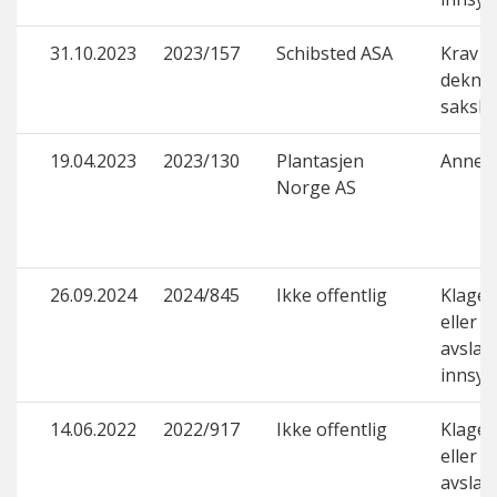
31.10.2023
2023/157
Schibsted ASA
Krav 
deknin
saksk
19.04.2023
2023/130
Plantasjen
Annet
Norge AS
26.09.2024
2024/845
Ikke offentlig
Klage 
eller d
avslag
innsyn
14.06.2022
2022/917
Ikke offentlig
Klage 
eller d
avslag