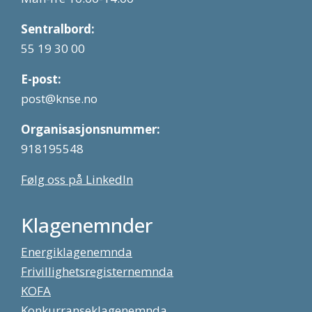
Sentralbord:
55 19 30 00
E-post:
post@knse.no
Organisasjonsnummer:
918195548
Følg oss på LinkedIn
Klagenemnder
Energiklagenemnda
Frivillighetsregisternemnda
KOFA
Konkurranseklagenemnda