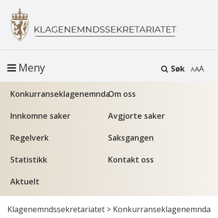
Meny
Søk
A
Konkurranseklagenemnda
Om oss
Innkomne saker
Avgjorte saker
Regelverk
Saksgangen
Statistikk
Kontakt oss
Aktuelt
Klagenemndssekretariatet
>
Konkurranseklagenemnda