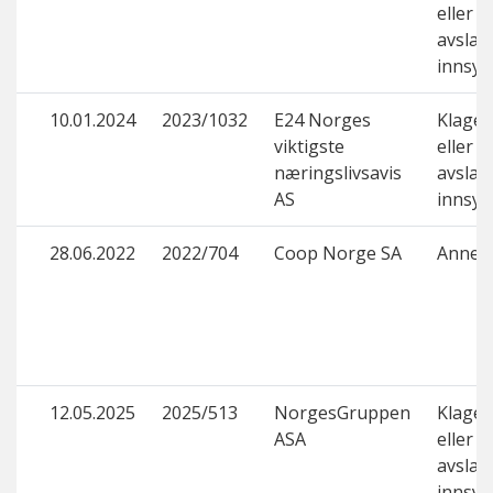
eller d
avslag
innsyn
10.01.2024
2023/1032
E24 Norges
Klage 
viktigste
eller d
næringslivsavis
avslag
AS
innsyn
28.06.2022
2022/704
Coop Norge SA
Annet
12.05.2025
2025/513
NorgesGruppen
Klage 
ASA
eller d
avslag
innsyn