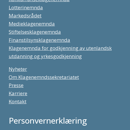
Lotterinemnda
Markedsrådet
Medieklagenemnda
Stiftelsesklagenemnda
Finanstilsynsklagenemnda
Klagenemnda for godkjenning av utenlandsk
utdanning og yrkesgodkjenning
Nyheter
Om Klagenemndssekretariatet
Presse
Karriere
Kontakt
Personvernerklæring