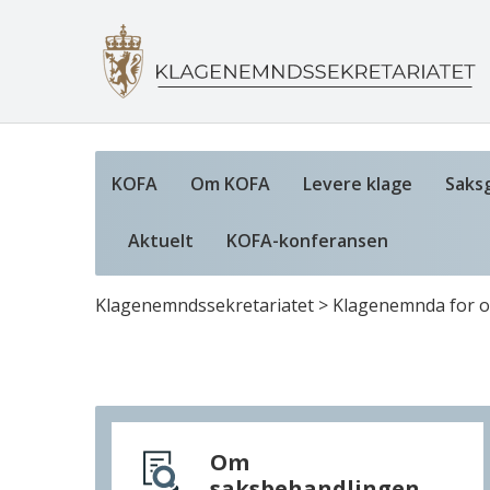
KOFA
Om KOFA
Levere klage
Saks
Aktuelt
KOFA-konferansen
Klagenemndssekretariatet
>
Klagenemnda for of
Om
saksbehandlingen