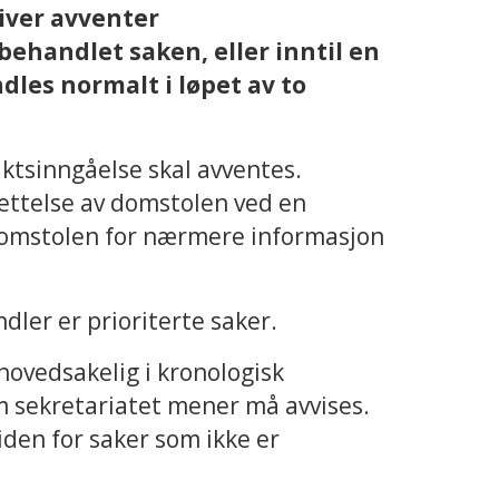
iver avventer
ehandlet saken, eller inntil en
dles normalt i løpet av to
ktsinngåelse skal avventes.
ettelse av domstolen ved en
domstolen for nærmere informasjon
ler er prioriterte saker.
hovedsakelig i kronologisk
om sekretariatet mener må avvises.
iden for saker som ikke er