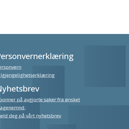
Personvernerklæring
ersonvern
ilgjengelighetserklæring
Nyhetsbrev
bonner på avgjorte saker fra ønsket
lagenemnd,
eld deg på vårt nyhetsbrev