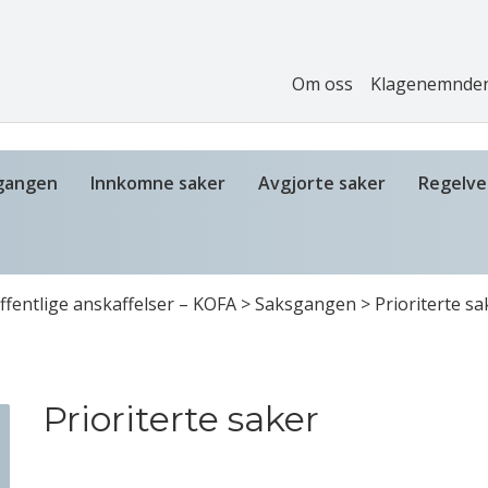
Om oss
Klagenemnde
gangen
Innkomne saker
Avgjorte saker
Regelve
fentlige anskaffelser – KOFA
>
Saksgangen
>
Prioriterte sa
Prioriterte saker