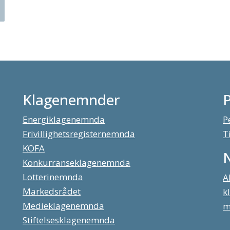
Klagenemnder
Energiklagenemnda
P
Frivillighetsregisternemnda
T
KOFA
Konkurranseklagenemnda
Lotterinemnda
A
Markedsrådet
k
Medieklagenemnda
m
Stiftelsesklagenemnda