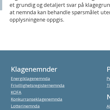
et grundig og detaljert svar på klagegrunn
at nemnda kan behandle spørsmålet uten
opplysningene oppgis.
Klagenemnder
Energiklagenemnda
P
Frivillighetsregisternemnda
T
KOFA
Konkurranseklagenemnda
Lotterinemnda
A