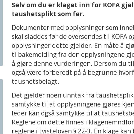
Selv om du er klaget inn for KOFA gje
taushetsplikt som før.
Dokumenter med opplysninger som inneh
skal sladdes før de oversendes til KOFA o
opplysninger dette gjelder. En måte å gj
tilbakemelding fra den opplysningene gjeld
å gjøre denne vurderingen. Dersom du t
også være forberedt på å begrunne hvorf
taushetsbelagt.
Det gjelder noen unntak fra taushetspli
samtykke til at opplysningene gjøres kje
leder kan også samtykke til at taushetsb
Reglene om dette finnes i klagenemndfors
reglene i tvisteloven § 22-3. En klage kan