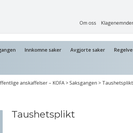
Om oss
Klagenemnde
gangen
Innkomne saker
Avgjorte saker
Regelve
fentlige anskaffelser – KOFA
>
Saksgangen
>
Taushetsplikt
Taushetsplikt