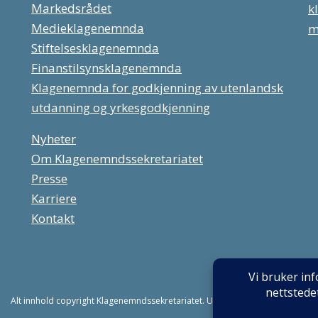
Markedsrådet
k
Medieklagenemnda
m
Stiftelsesklagenemnda
Finanstilsynsklagenemnda
Klagenemnda for godkjenning av utenlandsk
utdanning og yrkesgodkjenning
Nyheter
Om Klagenemndssekretariatet
Presse
Karriere
Kontakt
Alt innhold copyright Klagenemndssekretariatet. Utviklet av:
Mint Media AS