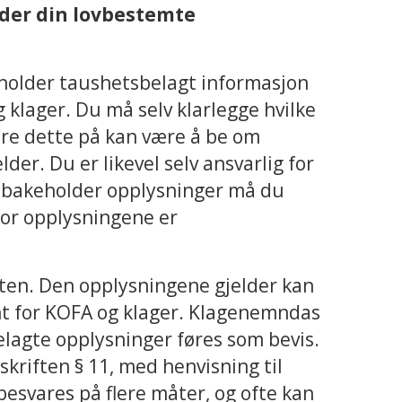
lder din lovbestemte
older taushetsbelagt informasjon
g klager. Du må selv klarlegge hvilke
øre dette på kan være å be om
er. Du er likevel selv ansvarlig for
ilbakeholder opplysninger må du
or opplysningene er
kten. Den opplysningene gjelder kan
nt for KOFA og klager. Klagenemndas
elagte opplysninger føres som bevis.
kriften § 11, med henvisning til
 besvares på flere måter, og ofte kan