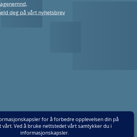
lagenemnd,
eld deg på vårt nyhetsbrev