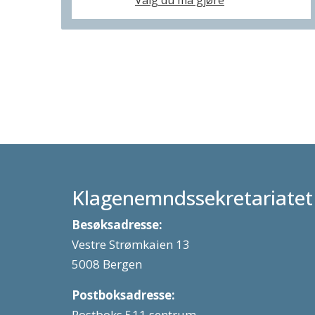
Valg du må gjøre
Klagenemndssekretariatet
Besøksadresse:
Vestre Strømkaien 13
5008 Bergen
Postboksadresse:
Postboks 511 sentrum