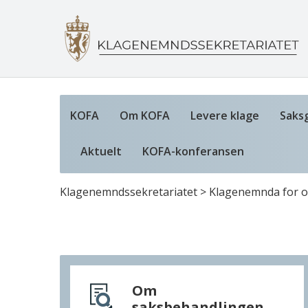
KOFA
Om KOFA
Levere klage
Saks
Aktuelt
KOFA-konferansen
Klagenemndssekretariatet
>
Klagenemnda for of
Om
saksbehandlingen