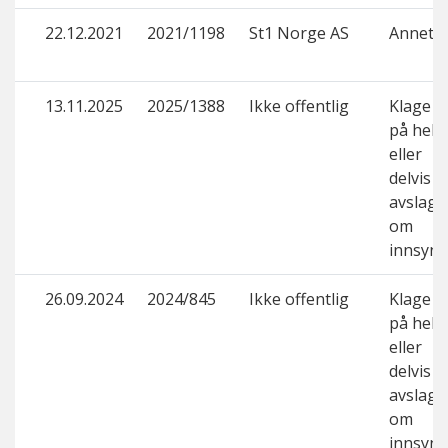
22.12.2021
2021/1198
St1 Norge AS
Annet
13.11.2025
2025/1388
Ikke offentlig
Klage
på helt
eller
delvis
avslag
om
innsyn
26.09.2024
2024/845
Ikke offentlig
Klage
på helt
eller
delvis
avslag
om
innsyn