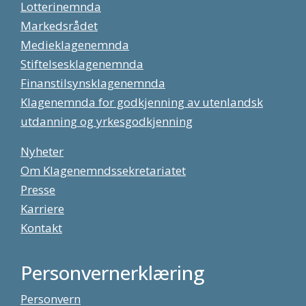
Lotterinemnda
Markedsrådet
Medieklagenemnda
Stiftelsesklagenemnda
Finanstilsynsklagenemnda
Klagenemnda for godkjenning av utenlandsk
utdanning og yrkesgodkjenning
Nyheter
Om Klagenemndssekretariatet
Presse
Karriere
Kontakt
Personvernerklæring
Personvern