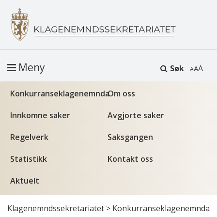
Meny
Søk
A
Konkurranseklagenemnda
Om oss
Innkomne saker
Avgjorte saker
Regelverk
Saksgangen
Statistikk
Kontakt oss
Aktuelt
Klagenemndssekretariatet
>
Konkurranseklagenemnda