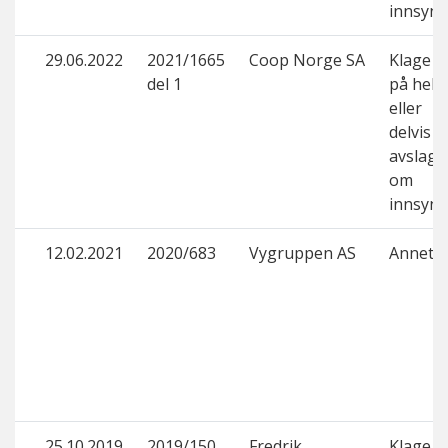
innsyn
29.06.2022
2021/1665
Coop Norge SA
Klage
del 1
på helt
eller
delvis
avslag
om
innsyn
12.02.2021
2020/683
Vygruppen AS
Annet
25.10.2019
2019/150
Fredrik
Klage