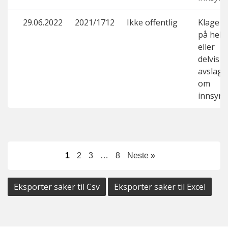
29.06.2022
2021/1712
Ikke offentlig
Klage
på helt
eller
delvis
avslag
om
innsyn
1
2
3
…
8
Neste »
Eksporter saker til Csv
Eksporter saker til Excel