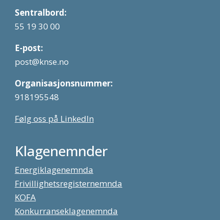
Sentralbord:
55 19 30 00
E-post:
post@knse.no
Organisasjonsnummer:
918195548
Følg oss på LinkedIn
Klagenemnder
Energiklagenemnda
Frivillighetsregisternemnda
KOFA
Konkurranseklagenemnda