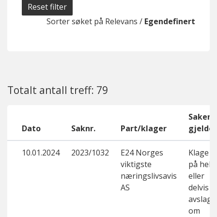
Reset filter
Sorter søket på
Relevans
/
Egendefinert
Totalt antall treff: 79
Saken
Dato
Saknr.
Part/klager
gjelder
10.01.2024
2023/1032
E24 Norges
Klage
viktigste
på helt
næringslivsavis
eller
AS
delvis
avslag
om