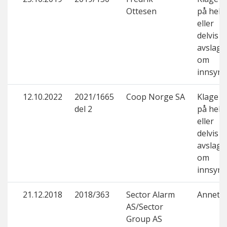
Ottesen
på helt
eller
delvis
avslag
om
innsyn
12.10.2022
2021/1665
Coop Norge SA
Klage
del 2
på helt
eller
delvis
avslag
om
innsyn
21.12.2018
2018/363
Sector Alarm
Annet
AS/Sector
Group AS