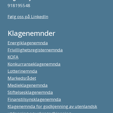
918195548
Følg oss på LinkedIn
Klagenemnder
Energiklagenemnda
Frivillighetsregisternemnda
KOFA
Konkurranseklagenemnda
Lotterinemnda
Markedsrådet
Medieklagenemnda
Stiftelsesklagenemnda
Finanstilsynsklagenemnda
Klagenemnda for godkjenning av utenlandsk