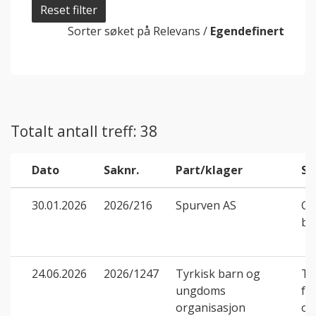
Reset filter
Sorter søket på
Relevans
/
Egendefinert
Totalt antall treff: 38
Dato
Saknr.
Part/klager
Sa
30.01.2026
2026/216
Spurven AS
Go
bi
24.06.2026
2026/1247
Tyrkisk barn og
Til
ungdoms
fri
organisasjon
or