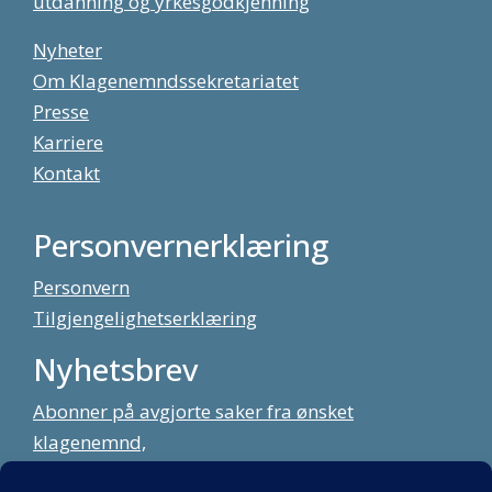
utdanning og yrkesgodkjenning
Nyheter
Om Klagenemndssekretariatet
Presse
Karriere
Kontakt
Personvernerklæring
Personvern
Tilgjengelighetserklæring
Nyhetsbrev
Abonner på avgjorte saker fra ønsket
klagenemnd,
meld deg på vårt nyhetsbrev