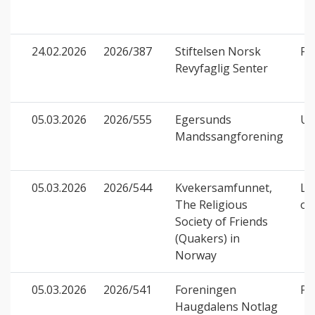
24.02.2026
2026/387
Stiftelsen Norsk
Fri
Revyfaglig Senter
05.03.2026
2026/555
Egersunds
Ut
Mandssangforening
05.03.2026
2026/544
Kvekersamfunnet,
Lu
The Religious
or
Society of Friends
(Quakers) in
Norway
05.03.2026
2026/541
Foreningen
Pr
Haugdalens Notlag