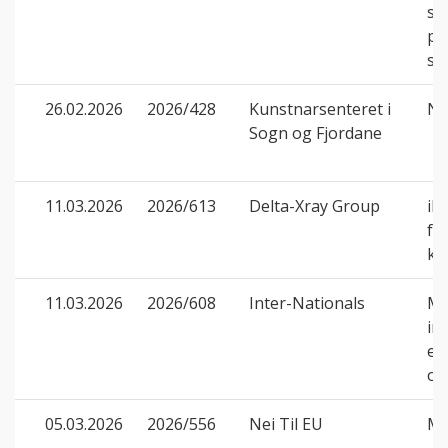
so
pr
sp
26.02.2026
2026/428
Kunstnarsenteret i
Næ
Sogn og Fjordane
11.03.2026
2026/613
Delta-Xray Group
ik
fo
ko
11.03.2026
2026/608
Inter-Nationals
Ma
in
et
op
05.03.2026
2026/556
Nei Til EU
Ma