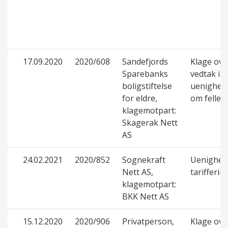
17.09.2020
2020/608
Sandefjords
Klage ove
Sparebanks
vedtak i
boligstiftelse
uenighet
for eldre,
om felles
klagemotpart:
Skagerak Nett
AS
24.02.2021
2020/852
Sognekraft
Uenighet
Nett AS,
tarifferin
klagemotpart:
BKK Nett AS
15.12.2020
2020/906
Privatperson,
Klage ove