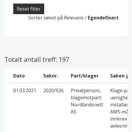
Reset filter
Sorter søket på
Relevans
/
Egendefinert
Totalt antall treff: 197
Dato
Saknr.
Part/klager
Saken gj
01.03.2021
2020/926
Privatperson,
Klage på 
klagemotpart:
uenighet
Nordlandsnett
installasj
AS
AMS-måle
innkrevin
avlesnin