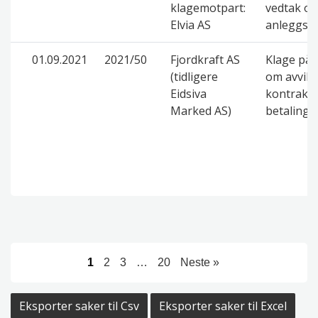
klagemotpart:
vedtak o
Elvia AS
anleggsb
01.09.2021
2021/50
Fjordkraft AS
Klage på 
(tidligere
om avvikl
Eidsiva
kontrakt 
Marked AS)
betaling
1
2
3
…
20
Neste »
Eksporter saker til Csv
Eksporter saker til Excel