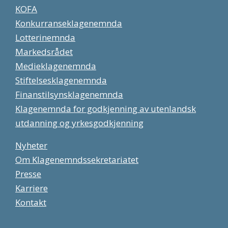
KOFA
Konkurranseklagenemnda
Lotterinemnda
Markedsrådet
Medieklagenemnda
Stiftelsesklagenemnda
Finanstilsynsklagenemnda
Klagenemnda for godkjenning av utenlandsk
utdanning og yrkesgodkjenning
Nyheter
Om Klagenemndssekretariatet
Presse
Karriere
Kontakt