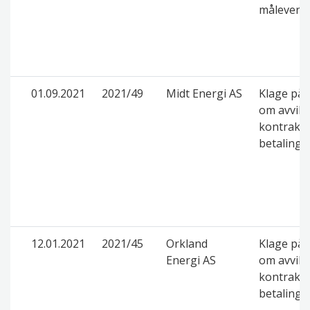
måleverdi
01.09.2021
2021/49
Midt Energi AS
Klage på 
om avvikl
kontrakt 
betaling
12.01.2021
2021/45
Orkland
Klage på 
Energi AS
om avvikl
kontrakt 
betaling