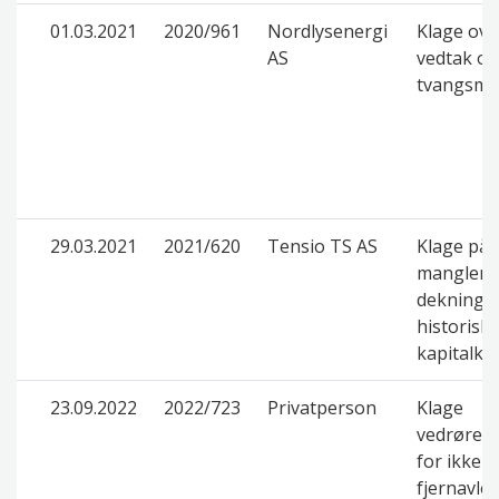
01.03.2021
2020/961
Nordlysenergi
Klage ove
AS
vedtak o
tvangsmu
29.03.2021
2021/620
Tensio TS AS
Klage på
manglen
dekning a
historisk
kapitalko
23.09.2022
2022/723
Privatperson
Klage
vedrørend
for ikke-
fjernavle