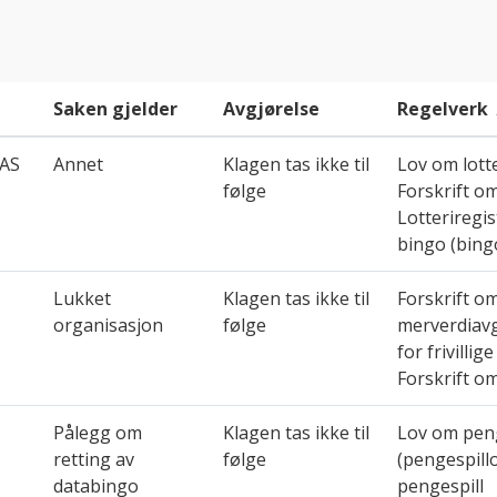
Saken gjelder
Avgjørelse
Regelverk
 AS
Annet
Klagen tas ikke til
Lov om lotte
følge
Forskrift om
Lotteriregis
bingo (bing
Lukket
Klagen tas ikke til
Forskrift o
organisasjon
følge
merverdiav
for frivilli
Forskrift o
Pålegg om
Klagen tas ikke til
Lov om peng
retting av
følge
(pengespill
databingo
pengespill