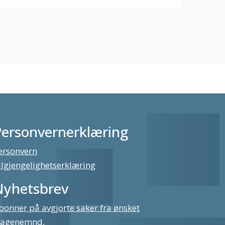
Personvernerklæring
ersonvern
ilgjengelighetserklæring
Nyhetsbrev
bonner på avgjorte saker fra ønsket
lagenemnd,