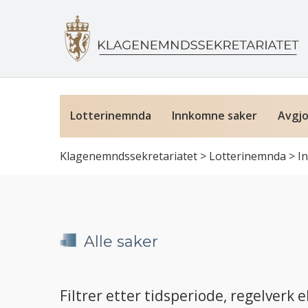
Lotterinemnda
Innkomne saker
Avgjo
Klagenemndssekretariatet
>
Lotterinemnda
>
I
Alle saker
Filtrer etter tidsperiode, regelverk el