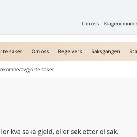
Om oss
Klagenemnde
rte saker
Om oss
Regelverk
Saksgangen
Sta
nnkomne/avgjorte saker
ler kva saka gjeld, eller søk etter ei sak.