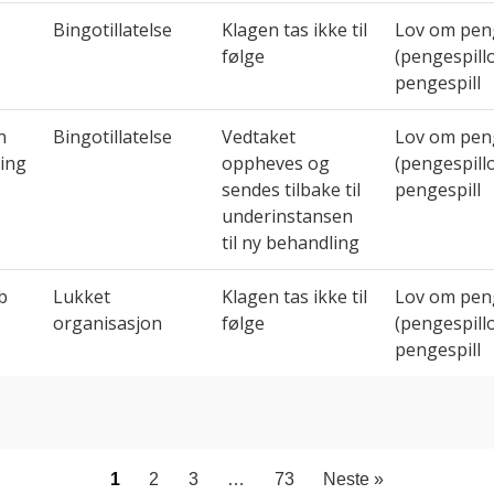
Bingotillatelse
Klagen tas ikke til
Lov om peng
følge
(pengespill
pengespill
n
Bingotillatelse
Vedtaket
Lov om peng
ing
oppheves og
(pengespill
sendes tilbake til
pengespill
underinstansen
til ny behandling
b
Lukket
Klagen tas ikke til
Lov om peng
organisasjon
følge
(pengespill
pengespill
1
2
3
…
73
Neste »