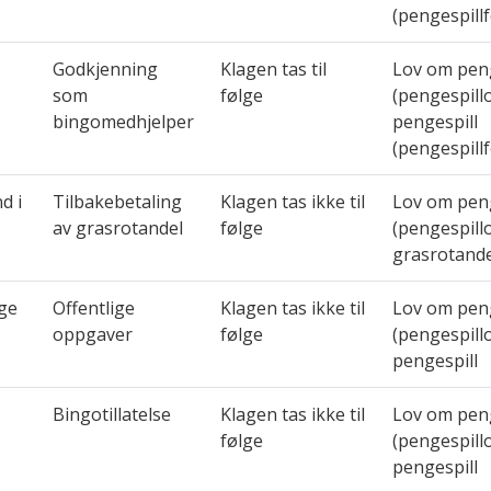
(pengespillf
Godkjenning
Klagen tas til
Lov om peng
som
følge
(pengespill
bingomedhjelper
pengespill
(pengespillf
d i
Tilbakebetaling
Klagen tas ikke til
Lov om peng
av grasrotandel
følge
(pengespill
grasrotande
ge
Offentlige
Klagen tas ikke til
Lov om peng
oppgaver
følge
(pengespill
pengespill
Bingotillatelse
Klagen tas ikke til
Lov om peng
følge
(pengespill
pengespill