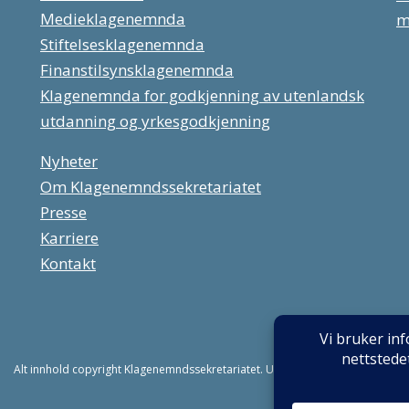
Medieklagenemnda
m
Stiftelsesklagenemnda
Finanstilsynsklagenemnda
Klagenemnda for godkjenning av utenlandsk
utdanning og yrkesgodkjenning
Nyheter
Om Klagenemndssekretariatet
Presse
Karriere
Kontakt
Alt innhold copyright Klagenemndssekretariatet. Utviklet av:
Mint Media AS