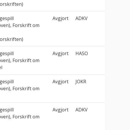
orskriften)
espill
Avgjort
ADKV
oven), Forskrift om
orskriften)
espill
Avgjort
HASO
oven), Forskrift om
l
espill
Avgjort
JOKR
oven), Forskrift om
espill
Avgjort
ADKV
oven), Forskrift om