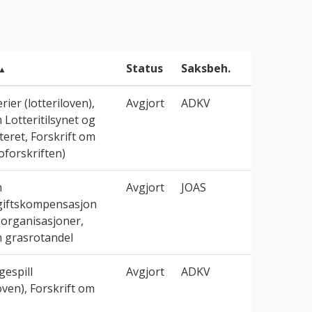
Status
Saksbeh.
rier (lotteriloven),
Avgjort
ADKV
 Lotteritilsynet og
teret, Forskrift om
oforskriften)
m
Avgjort
JOAS
giftskompensasjon
ge organisasjoner,
m grasrotandel
espill
Avgjort
ADKV
oven), Forskrift om