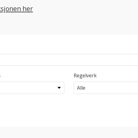
ksjonen her
s
Regelverk