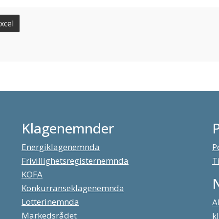
xcel
Klagenemnder
Energiklagenemnda
P
Frivillighetsregisternemnda
T
KOFA
Konkurranseklagenemnda
Lotterinemnda
A
Markedsrådet
k