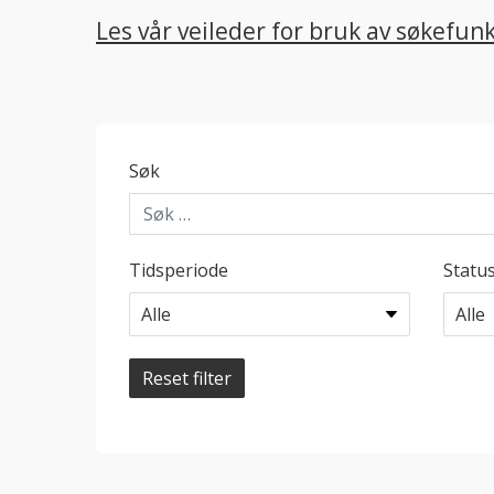
Les vår veileder for bruk av søkefun
Søk
Tidsperiode
Statu
Reset filter