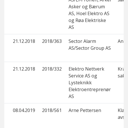
Asker og Bærum
AS, Hoel Elektro AS
og Røa Elektriske
AS
21.12.2018
2018/363
Sector Alarm
Anne
AS/Sector Group AS
21.12.2018
2018/332
Elektro Nettverk
Krav
Service AS og
saks
Lysteknikk
Elektroentreprenør
AS
08.04.2019
2018/561
Arne Pettersen
Klage
avsl