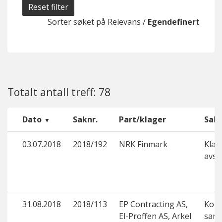
Reset filter
Sorter søket på
Relevans
/
Egendefinert
Totalt antall treff: 78
Dato
Saknr.
Part/klager
Sake
03.07.2018
2018/192
NRK Finmark
Klage
avsl
31.08.2018
2018/113
EP Contracting AS,
Kon
El-Proffen AS, Arkel
sama