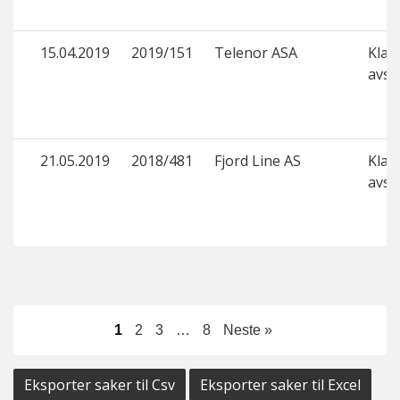
15.04.2019
2019/151
Telenor ASA
Klage
avsl
21.05.2019
2018/481
Fjord Line AS
Klage
avsl
1
2
3
…
8
Neste »
Eksporter saker til Csv
Eksporter saker til Excel