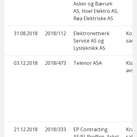
Asker og Bærum
AS, Hoel Elektro AS,
Røa Elektriske AS
31.08.2018
2018/112
Elektronettverk
Kon
Service AS og
sama
Lysteknikk AS
03.12.2018
2018/473
Telenor ASA
Klage
avsl
21.12.2018
2018/333
EP Contracting
Krav
AS/El-Proffen, Arkel
saks