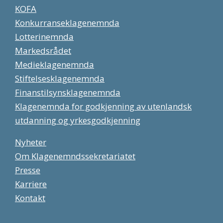
KOFA
Konkurranseklagenemnda
Lotterinemnda
Markedsrådet
Medieklagenemnda
Stiftelsesklagenemnda
Finanstilsynsklagenemnda
Klagenemnda for godkjenning av utenlandsk
utdanning og yrkesgodkjenning
Nyheter
Om Klagenemndssekretariatet
Presse
Karriere
Kontakt