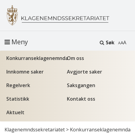
Meny
Søk
A
Konkurranseklagenemnda
Om oss
Innkomne saker
Avgjorte saker
Regelverk
Saksgangen
Statistikk
Kontakt oss
Aktuelt
Klagenemndssekretariatet
>
Konkurranseklagenemnda