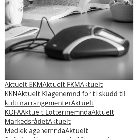
Aktuelt EKM
Aktuelt FKM
Aktuelt
KKN
Aktuelt Klagenemnd for tilskudd til
kulturarrangementer
Aktuelt
KOFA
Aktuelt Lotterinemnda
Aktuelt
Markedsrådet
Aktuelt
Medieklagenemnda
Aktuelt