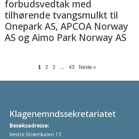
forbudsvedtak med
tilhørende tvangsmulkt til
Onepark AS, APCOA Norway
AS og Aimo Park Norway AS
1
2
3
…
43
Neste »
Klagenemndssekretariatet
Besøksadresse:
Vestre Strømkaien 13