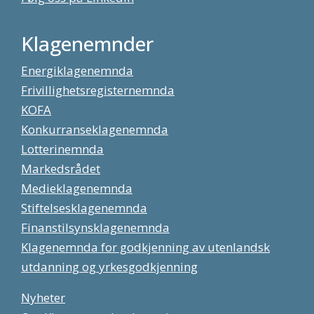
Klagenemnder
Energiklagenemnda
Frivillighetsregisternemnda
KOFA
Konkurranseklagenemnda
Lotterinemnda
Markedsrådet
Medieklagenemnda
Stiftelsesklagenemnda
Finanstilsynsklagenemnda
Klagenemnda for godkjenning av utenlandsk
utdanning og yrkesgodkjenning
Nyheter