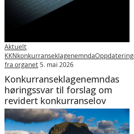
Aktuelt
KKN
konkurranseklagenemnda
Oppdatering
fra organet
5. mai 2026
Konkurranseklagenemndas
høringssvar til forslag om
revidert konkurranselov