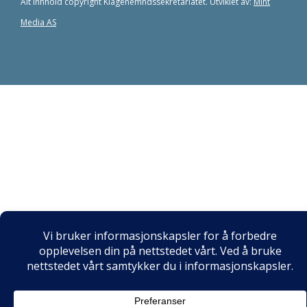
Alt innhold copyright Klagenemndssekretariatet. Utviklet av:
Mint
Media AS