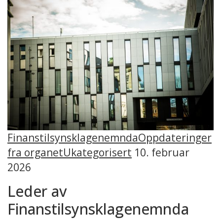
Finanstilsynsklagenemnda
Oppdateringer
fra organet
Ukategorisert
10. februar
2026
Leder av
Finanstilsynsklagenemnda